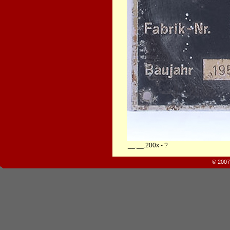
__.__.200x - ?
© 2007