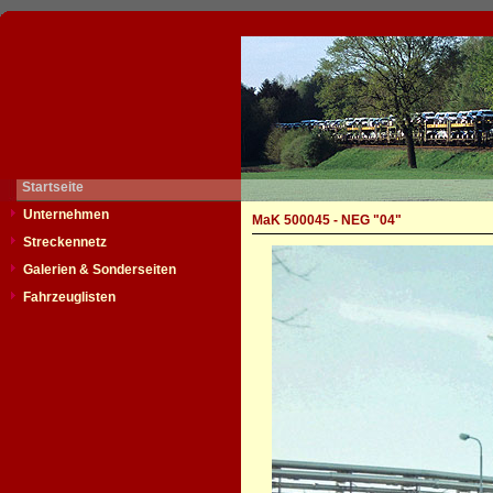
Startseite
Unternehmen
MaK 500045 - NEG "04"
Streckennetz
Galerien & Sonderseiten
Fahrzeuglisten