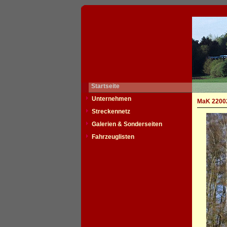
Startseite
Unternehmen
MaK 22002
Streckennetz
Galerien & Sonderseiten
Fahrzeuglisten