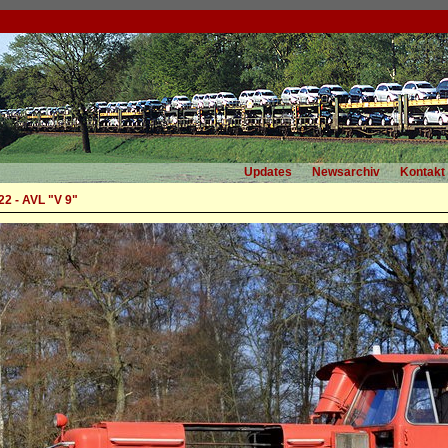
Updates
Newsarchiv
Kontakt
2 - AVL "V 9"