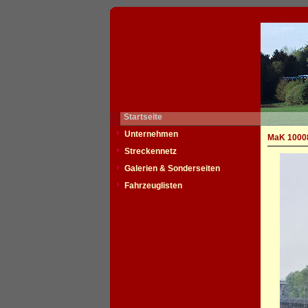
Startseite
Unternehmen
MaK 10008
Streckennetz
Galerien & Sonderseiten
Fahrzeuglisten