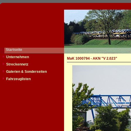
Startseite
Unternehmen
MaK 1000794 - AKN "V 2.023"
Streckennetz
Galerien & Sonderseiten
Fahrzeuglisten