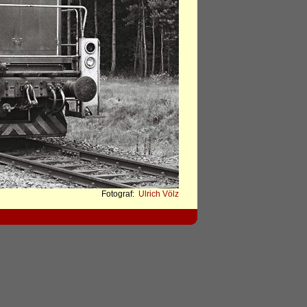
Fotograf:
Ulrich Völz