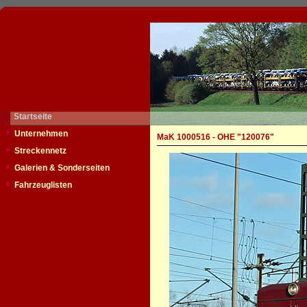
Startseite
Unternehmen
MaK 1000516 - OHE "120076"
Streckennetz
Galerien & Sonderseiten
Fahrzeuglisten