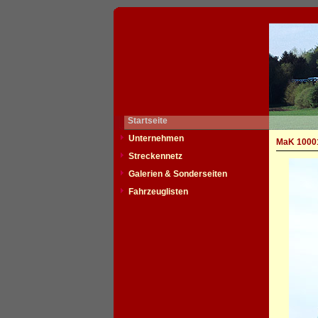
Startseite
Unternehmen
MaK 10001
Streckennetz
Galerien & Sonderseiten
Fahrzeuglisten