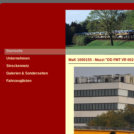
Startseite
Unternehmen
MaK 1000155 - Mazzi "DD FMT VR 002
Streckennetz
Galerien & Sonderseiten
Fahrzeuglisten