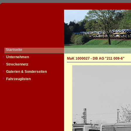
Startseite
Unternehmen
MaK 1000027 - DB AG "211 009-6"
Streckennetz
Galerien & Sonderseiten
Fahrzeuglisten