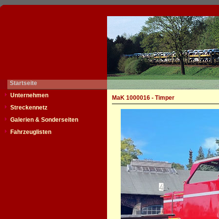
Startseite
Unternehmen
MaK 1000016 - Timper
Streckennetz
Galerien & Sonderseiten
Fahrzeuglisten