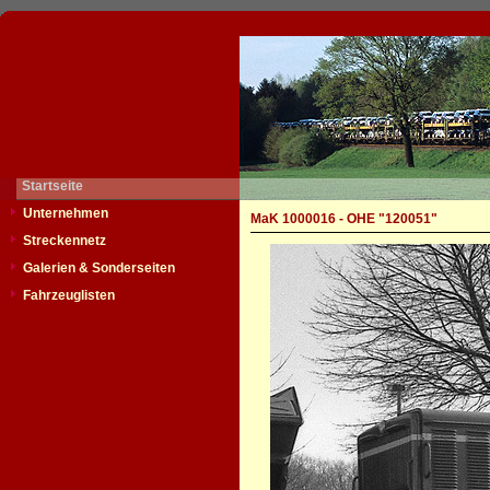
Startseite
Unternehmen
MaK 1000016 - OHE "120051"
Streckennetz
Galerien & Sonderseiten
Fahrzeuglisten