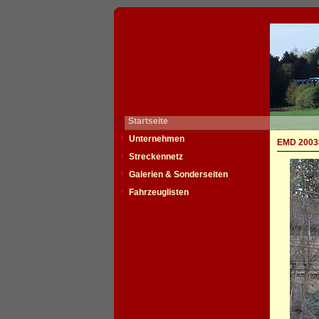
Startseite
Unternehmen
EMD 20038
Streckennetz
Galerien & Sonderseiten
Fahrzeuglisten