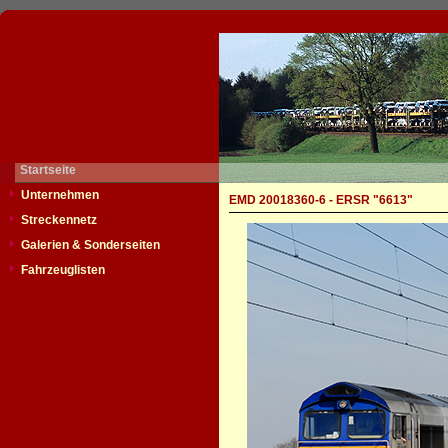
Startseite
Unternehmen
EMD 20018360-6 - ERSR "6613"
Streckennetz
Galerien & Sonderseiten
Fahrzeuglisten