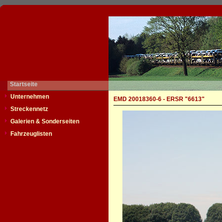
Startseite
Unternehmen
EMD 20018360-6 - ERSR "6613"
Streckennetz
Galerien & Sonderseiten
Fahrzeuglisten