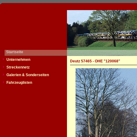
Startseite
Unternehmen
Deutz 57465 - OHE "120068"
Streckennetz
Galerien & Sonderseiten
Fahrzeuglisten