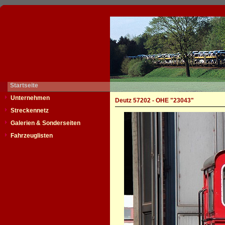
Startseite
Unternehmen
Deutz 57202 - OHE "23043"
Streckennetz
Galerien & Sonderseiten
Fahrzeuglisten