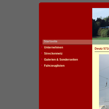
Startseite
Unternehmen
Deutz 5710
Streckennetz
Galerien & Sonderseiten
Fahrzeuglisten