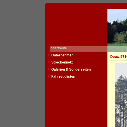
Startseite
Unternehmen
Deutz 571
Streckennetz
Galerien & Sonderseiten
Fahrzeuglisten