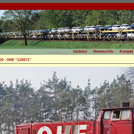
Updates
Newsarchiv
Kontakt
00 - OHE "120071"