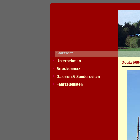
Startseite
Unternehmen
Deutz 569
Streckennetz
Galerien & Sonderseiten
Fahrzeuglisten