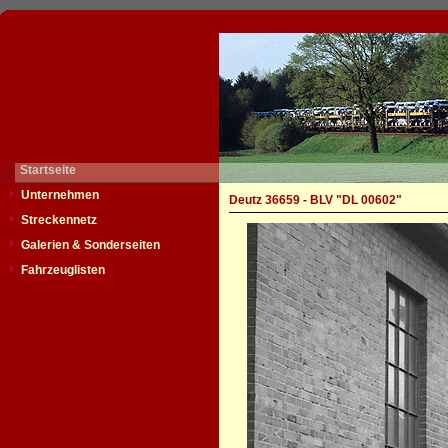
Startseite
Unternehmen
Deutz 36659 - BLV "DL 00602"
Streckennetz
Galerien & Sonderseiten
Fahrzeuglisten