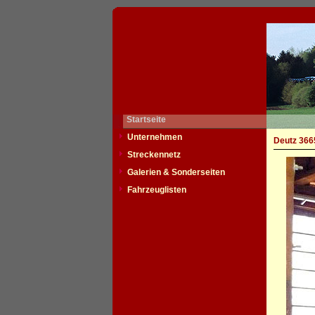
Startseite
Unternehmen
Deutz 366
Streckennetz
Galerien & Sonderseiten
Fahrzeuglisten