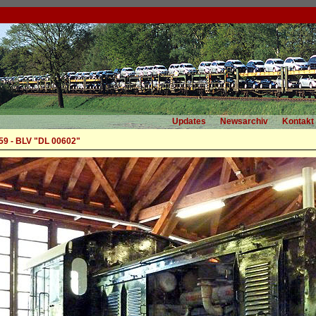
Updates
Newsarchiv
Kontakt
59 - BLV "DL 00602"