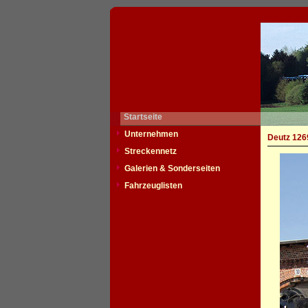
Startseite
Unternehmen
Deutz 126
Streckennetz
Galerien & Sonderseiten
Fahrzeuglisten