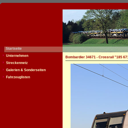
Startseite
Unternehmen
Bombardier 34671 - Crossrail "185 67
Streckennetz
Galerien & Sonderseiten
Fahrzeuglisten