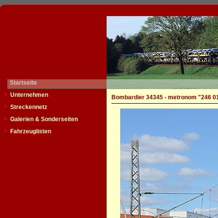
Startseite
Unternehmen
Bombardier 34345 - metronom "246 0
Streckennetz
Galerien & Sonderseiten
Fahrzeuglisten