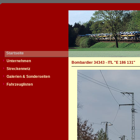
Startseite
Unternehmen
Bombardier 34343 - ITL "E 186 131"
Streckennetz
Galerien & Sonderseiten
Fahrzeuglisten