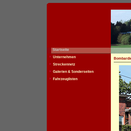
Startseite
Unternehmen
Bombardie
Streckennetz
Galerien & Sonderseiten
Fahrzeuglisten