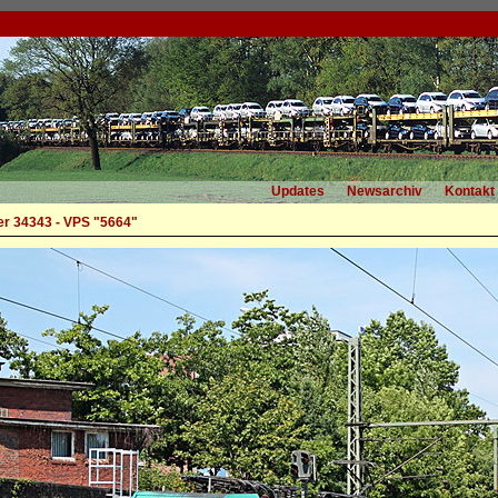
Updates
Newsarchiv
Kontakt
r 34343 - VPS "5664"