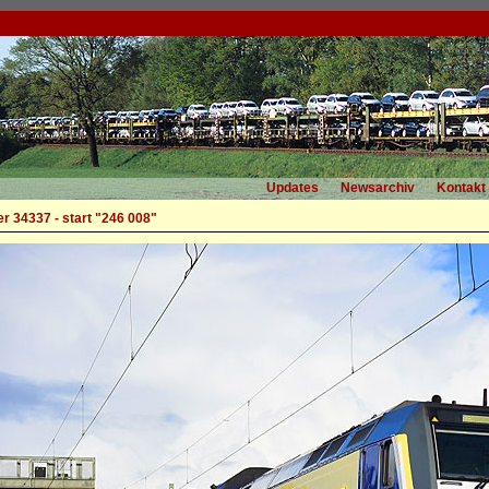
Updates
Newsarchiv
Kontakt
r 34337 - start "246 008"