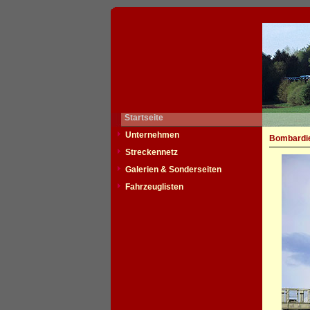
Startseite
Unternehmen
Bombardie
Streckennetz
Galerien & Sonderseiten
Fahrzeuglisten