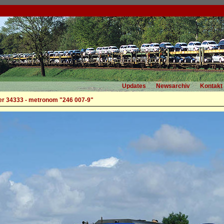
Updates
Newsarchiv
Kontakt
r 34333 - metronom "246 007-9"