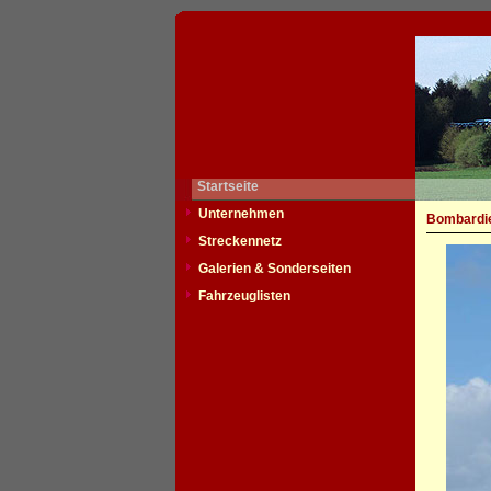
Startseite
Unternehmen
Bombardie
Streckennetz
Galerien & Sonderseiten
Fahrzeuglisten