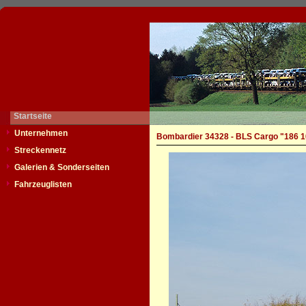
Startseite
Unternehmen
Bombardier 34328 - BLS Cargo "186 1
Streckennetz
Galerien & Sonderseiten
Fahrzeuglisten