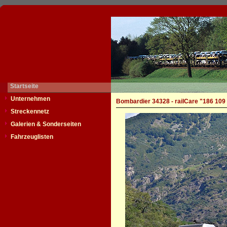
Startseite
Unternehmen
Bombardier 34328 - railCare "186 109
Streckennetz
Galerien & Sonderseiten
Fahrzeuglisten