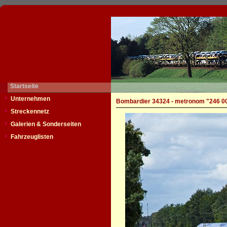
Startseite
Unternehmen
Bombardier 34324 - metronom "246 0
Streckennetz
Galerien & Sonderseiten
Fahrzeuglisten