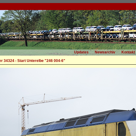
Updates
Newsarchiv
Kontakt
r 34324 - Start Unterelbe "246 004-6"