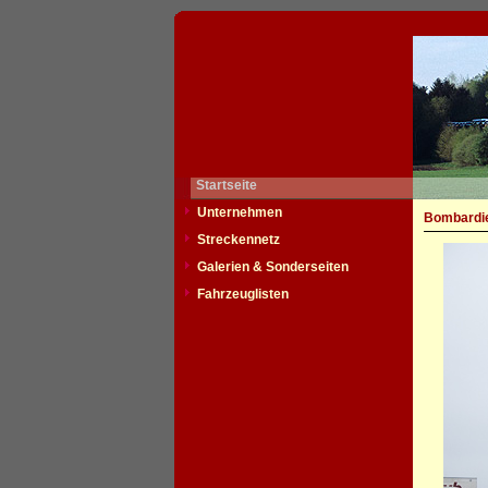
Startseite
Unternehmen
Bombardie
Streckennetz
Galerien & Sonderseiten
Fahrzeuglisten