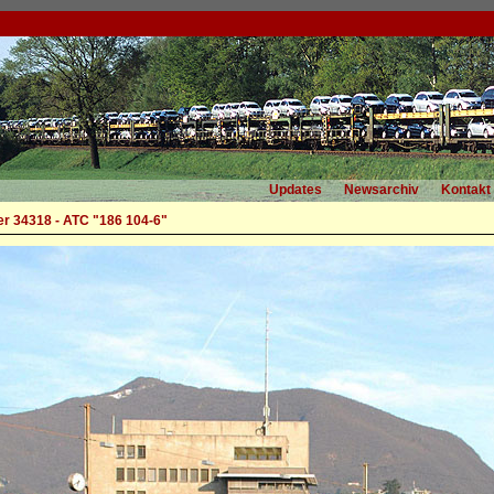
Updates
Newsarchiv
Kontakt
r 34318 - ATC "186 104-6"