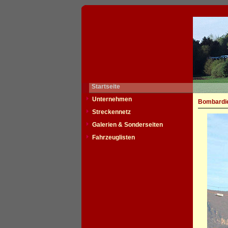
Startseite
Unternehmen
Bombardie
Streckennetz
Galerien & Sonderseiten
Fahrzeuglisten