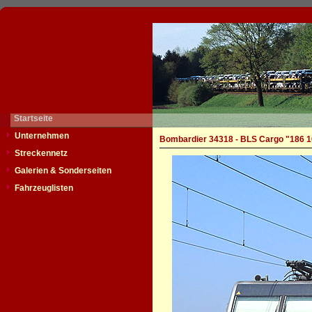
Startseite
Unternehmen
Bombardier 34318 - BLS Cargo "186 
Streckennetz
Galerien & Sonderseiten
Fahrzeuglisten