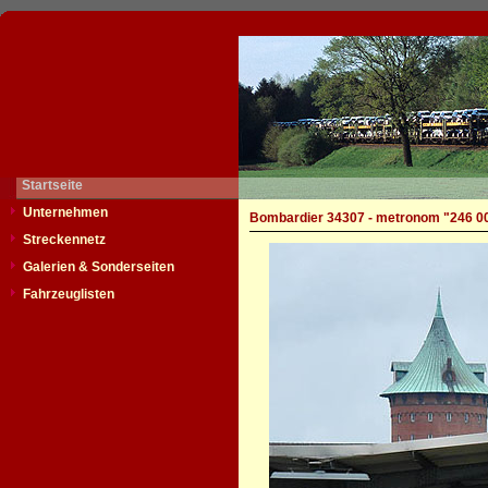
Startseite
Unternehmen
Bombardier 34307 - metronom "246 0
Streckennetz
Galerien & Sonderseiten
Fahrzeuglisten