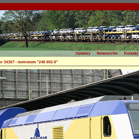
Updates
Newsarchiv
Kontakt
r 34307 - metronom "246 002-0"