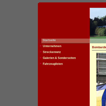
Startseite
Unternehmen
Bombardie
Streckennetz
Galerien & Sonderseiten
Fahrzeuglisten