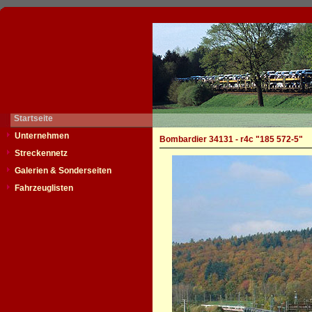
Startseite
Unternehmen
Bombardier 34131 - r4c "185 572-5"
Streckennetz
Galerien & Sonderseiten
Fahrzeuglisten