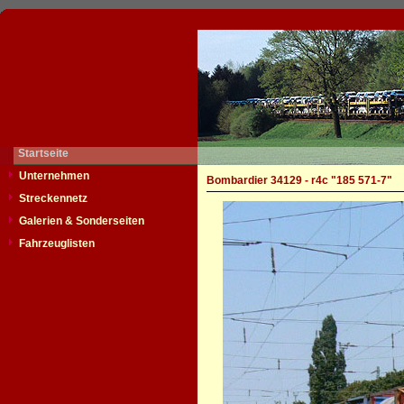
Startseite
Unternehmen
Bombardier 34129 - r4c "185 571-7"
Streckennetz
Galerien & Sonderseiten
Fahrzeuglisten