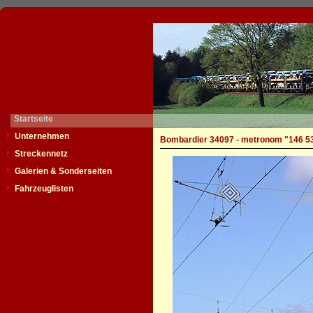
Startseite
Unternehmen
Bombardier 34097 - metronom "146 5
Streckennetz
Galerien & Sonderseiten
Fahrzeuglisten