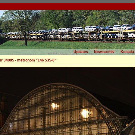
Updates
Newsarchiv
Kontakt
r 34095 - metronom "146 535-0"