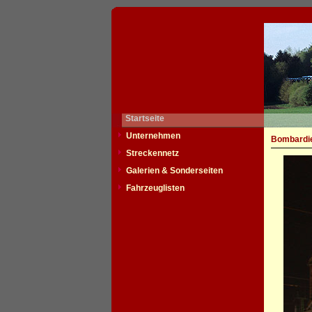
Startseite
Unternehmen
Bombardie
Streckennetz
Galerien & Sonderseiten
Fahrzeuglisten