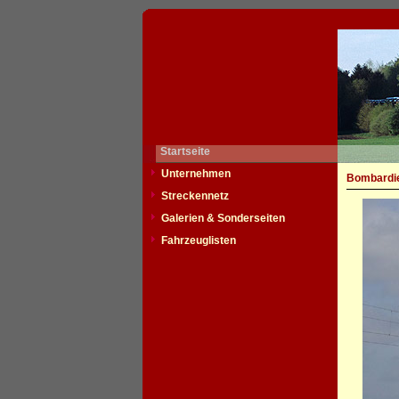
Startseite
Unternehmen
Bombardie
Streckennetz
Galerien & Sonderseiten
Fahrzeuglisten