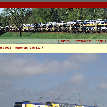
Updates
Newsarchiv
Kontakt
r 34092 - metronom "146 532-7"