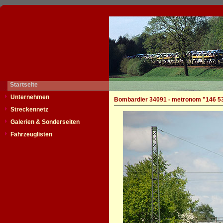
Startseite
Unternehmen
Bombardier 34091 - metronom "146 5
Streckennetz
Galerien & Sonderseiten
Fahrzeuglisten