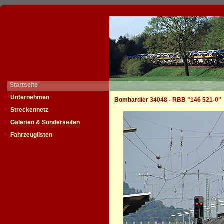
Startseite
Unternehmen
Bombardier 34048 - RBB "146 521-0"
Streckennetz
Galerien & Sonderseiten
Fahrzeuglisten