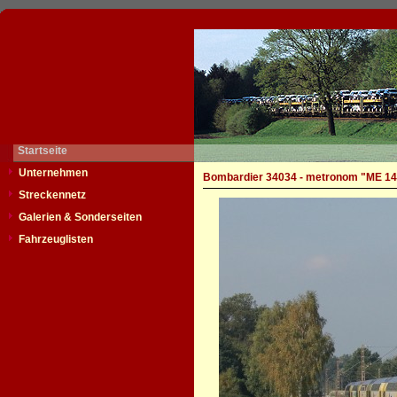
Startseite
Unternehmen
Bombardier 34034 - metronom "ME 14
Streckennetz
Galerien & Sonderseiten
Fahrzeuglisten