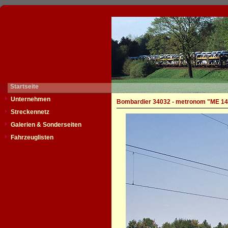
Startseite
Unternehmen
Bombardier 34032 - metronom "ME 14
Streckennetz
Galerien & Sonderseiten
Fahrzeuglisten