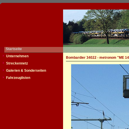
Startseite
Unternehmen
Bombardier 34022 - metronom "ME 14
Streckennetz
Galerien & Sonderseiten
Fahrzeuglisten