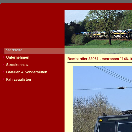
Startseite
Unternehmen
Bombardier 33961 - metronom "146-1
Streckennetz
Galerien & Sonderseiten
Fahrzeuglisten