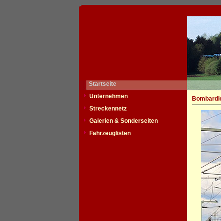
Startseite
Unternehmen
Bombardie
Streckennetz
Galerien & Sonderseiten
Fahrzeuglisten