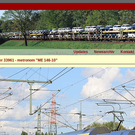
Updates
Newsarchiv
Kontakt
r 33961 - metronom "ME 146-10"