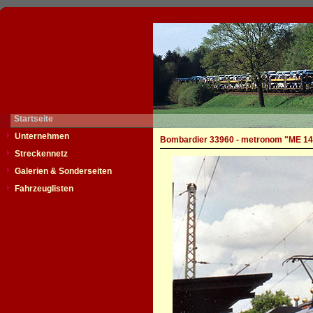
Startseite
Unternehmen
Bombardier 33960 - metronom "ME 14
Streckennetz
Galerien & Sonderseiten
Fahrzeuglisten